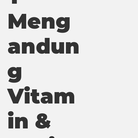
Meng
andun
g
Vitam
in &